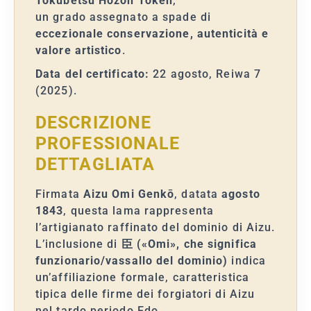
Tokubetsu Hozon Token
,
un grado assegnato a spade di
eccezionale conservazione, autenticità e
valore artistico
.
Data del certificato:
22 agosto, Reiwa 7
(2025).
DESCRIZIONE
PROFESSIONALE
DETTAGLIATA
Firmata
Aizu Omi Genkō
, datata
agosto
1843
, questa lama rappresenta
l’artigianato raffinato del dominio di Aizu.
L’inclusione di
臣 («Omi», che significa
funzionario/vassallo del dominio)
indica
un’affiliazione formale, caratteristica
tipica delle firme dei forgiatori di Aizu
nel tardo periodo Edo.