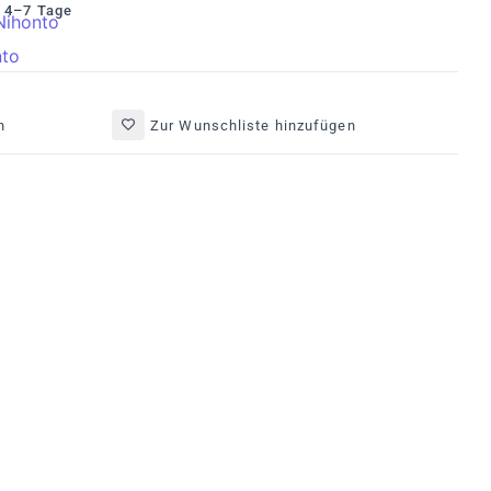
: 4–7 Tage
Nihonto
nto
n
Zur Wunschliste hinzufügen