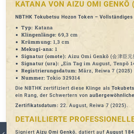
KATANA VON AIZU OMI GENKŌ (
NBTHK Tokubetsu Hozon Token – Vollständiges
Typ:
Katana
Klingenlänge:
69,3 cm
Krümmung:
1,3 cm
Mekugi-ana:
1
Signatur (omote):
Aizu Omi Genkō (会津臣元
Signatur (ura):
„Ein Tag im August, Tenpō 14
Registrierungsdatum:
März, Reiwa 7 (2025)
Nummer:
Tokio 329314
Die NBTHK zertifiziert diese Klinge als
Tokubet
ein Rang, der Schwertern von
außergewöhnliche
Zertifikatsdatum:
22. August, Reiwa 7 (2025).
DETAILLIERTE PROFESSIONELL
Signiert
Aizu Omi Genkō
, datiert auf
August 18