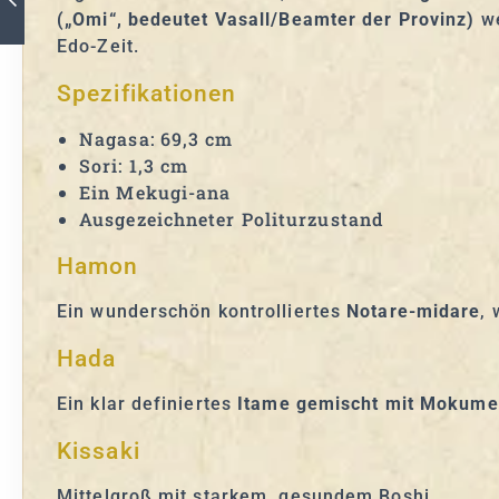
(„Omi“, bedeutet Vasall/Beamter der Provinz)
we
Edo-Zeit.
Spezifikationen
Nagasa: 69,3 cm
Sori: 1,3 cm
Ein Mekugi-ana
Ausgezeichneter Politurzustand
Hamon
Ein wunderschön kontrolliertes
Notare-midare
,
Hada
Ein klar definiertes
Itame gemischt mit Mokume
Kissaki
Mittelgroß mit starkem, gesundem Boshi.