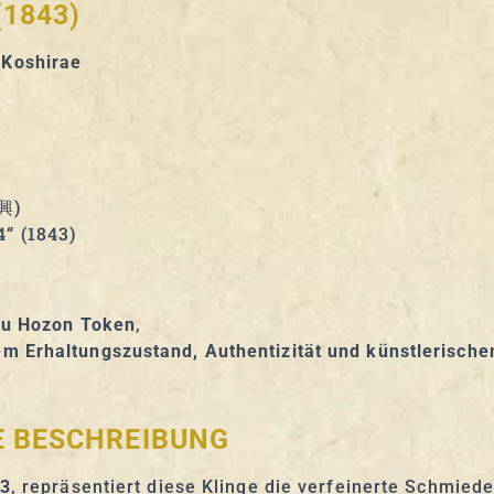
1843)
 Koshirae
興)
“ (1843)
su Hozon Token
,
m Erhaltungszustand, Authentizität und künstlerisch
E BESCHREIBUNG
43
, repräsentiert diese Klinge die verfeinerte Schmie