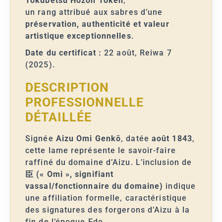
Tokubetsu Hozon Token
,
un rang attribué aux sabres d’une
préservation, authenticité et valeur
artistique exceptionnelles
.
Date du certificat :
22 août, Reiwa 7
(2025).
DESCRIPTION
PROFESSIONNELLE
DÉTAILLÉE
Signée
Aizu Omi Genkō
, datée
août 1843
,
cette lame représente le savoir-faire
raffiné du domaine d’Aizu. L’inclusion de
臣 (« Omi », signifiant
vassal/fonctionnaire du domaine)
indique
une affiliation formelle, caractéristique
des signatures des forgerons d’Aizu à la
fin de l’époque Edo.