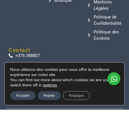
Boutique
Mentions
Légales
Politique de
Confidentialité
Politique des
Cookies
Contact
+376 388807
info@supeinnihonto.com
Nous utilisons des cookies pour vous offrir la meilleure
Residencial Les Moles, Canillo AD100, Andorra
expérience sur notre site.
Des sabres japonais authentiques, des armures de
You can find out more about which cookies we are using or
switch them off in
settings
.
samouraï et des objets historiques directement
importés du Japon pour les collectionneurs et les
Accepter
Rejeter
Réglages
passionnés du monde entier.
© 2026 Développé par
Tu Especialista Web