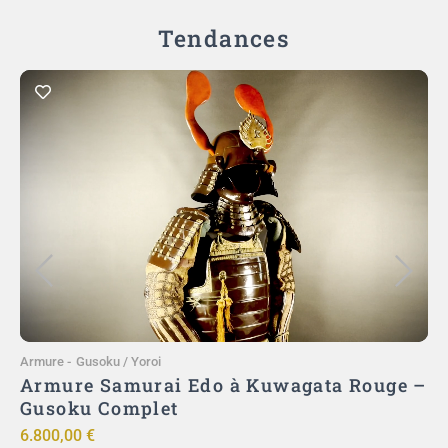
Tendances
Ajouter au panier
Armure
-
Gusoku / Yoroi
A
)
Armure Samurai Edo à Kuwagata Rouge –
ut
Gusoku Complet
ō
6.800,00
€
9