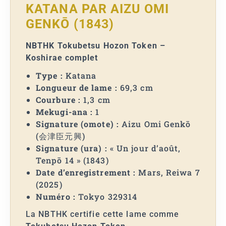
KATANA PAR AIZU OMI
GENKŌ (1843)
NBTHK Tokubetsu Hozon Token –
Koshirae complet
Type :
Katana
Longueur de lame :
69,3 cm
Courbure :
1,3 cm
Mekugi-ana :
1
Signature (omote) :
Aizu Omi Genkō
(会津臣元興)
Signature (ura) :
« Un jour d’août,
Tenpō 14 » (1843)
Date d’enregistrement :
Mars, Reiwa 7
(2025)
Numéro :
Tokyo 329314
La NBTHK certifie cette lame comme