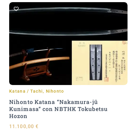
Aggiungi al carrello
Katana / Tachi
,
Nihonto
Nihonto Katana “Nakamura-jū
Kunimasa” con NBTHK Tokubetsu
Hozon
11.100,00
€