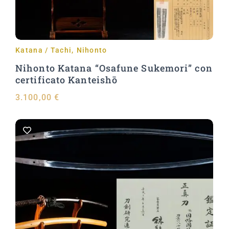
Katana / Tachi
,
Nihonto
Nihonto Katana “Osafune Sukemori” con
certificato Kanteishō
3.100,00
€
Aggiungi al carrello