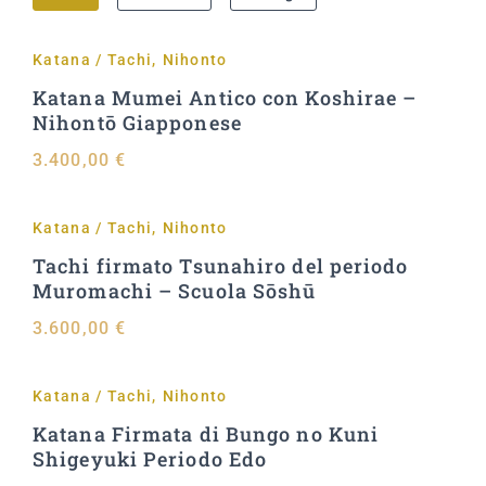
Katana / Tachi
,
Nihonto
Aggiungi al carrello
Katana Mumei Antico con Koshirae –
Nihontō Giapponese
3.400,00
€
Katana / Tachi
,
Nihonto
Aggiungi al carrello
Tachi firmato Tsunahiro del periodo
Muromachi – Scuola Sōshū
3.600,00
€
Katana / Tachi
,
Nihonto
Aggiungi al carrello
Katana Firmata di Bungo no Kuni
Shigeyuki Periodo Edo