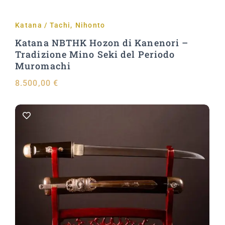
Katana / Tachi
,
Nihonto
Aggiungi al carrello
Katana NBTHK Hozon di Kanenori –
Tradizione Mino Seki del Periodo
Muromachi
8.500,00
€
Aggiungi al carrello