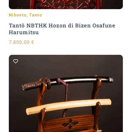
Nihonto
,
Tanto
Tantō NBTHK Hozon di Bizen Osafune
Harumitsu
7.800,00
€
Aggiungi al carrello