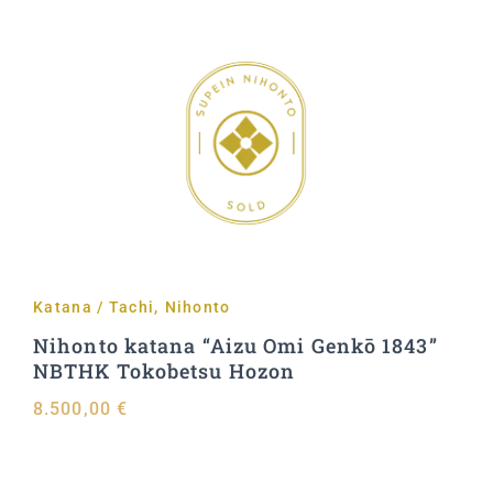
Aggiungi al carrello
Katana / Tachi
,
Nihonto
Nihonto katana “Aizu Omi Genkō 1843”
NBTHK Tokobetsu Hozon
8.500,00
€