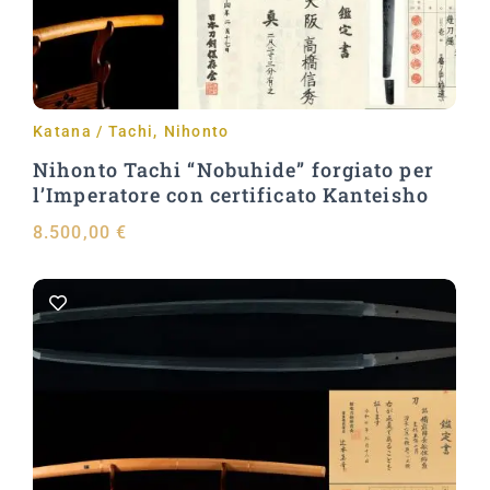
Katana / Tachi
,
Nihonto
Nihonto Tachi “Nobuhide” forgiato per
l’Imperatore con certificato Kanteisho
8.500,00
€
Aggiungi al carrello