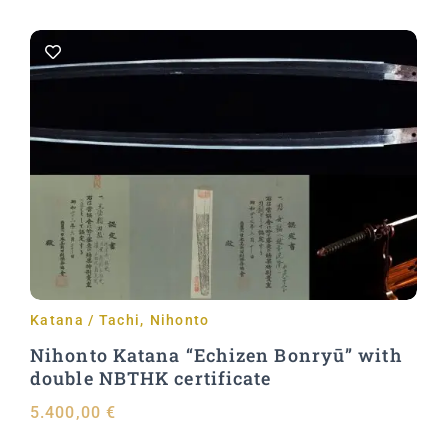
Aggiungi al carrello
Katana / Tachi
,
Nihonto
Nihonto Katana “Echizen Bonryū” with
double NBTHK certificate
5.400,00
€