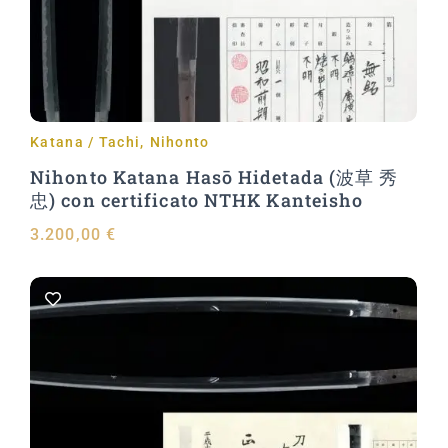
Katana / Tachi
,
Nihonto
Nihonto Katana Hasō Hidetada (波草 秀
忠) con certificato NTHK Kanteisho
3.200,00
€
Aggiungi al carrello