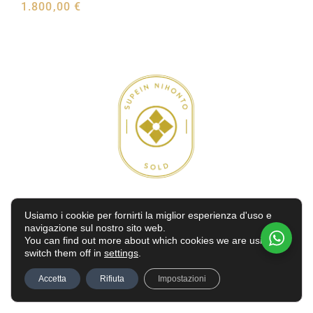
1.800,00
€
Aggiungi al carrello
Usiamo i cookie per fornirti la miglior esperienza d'uso e
navigazione sul nostro sito web.
Katana / Tachi
,
Nihonto
You can find out more about which cookies we are using or
Nihonto katana in Koshirae
switch them off in
settings
.
2.700,00
€
Accetta
Rifiuta
Impostazioni