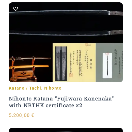
Aggiungi al carrello
Katana / Tachi
,
Nihonto
Nihonto Katana “Fujiwara Kanenaka”
with NBTHK certificate x2
5.200,00
€