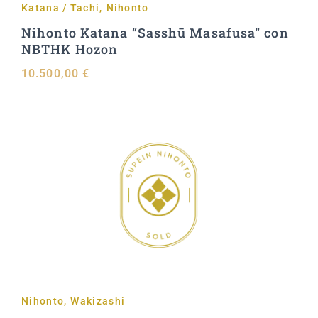
Katana / Tachi
,
Nihonto
Nihonto Katana “Sasshū Masafusa” con
NBTHK Hozon
10.500,00
€
Aggiungi al carrello
Nihonto
,
Wakizashi