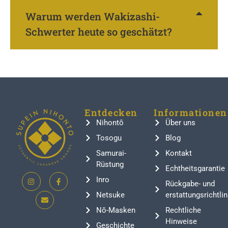
Warum werden Wakizashi-
Schwerter heute so geschätzt?
Entdecken
Informationen
Nihontō
Über uns
Tosogu
Blog
Samurai-
Kontakt
Rüstung
Echtheitsgarantie
Inro
Rückgabe- und
Netsuke
erstattungsrichtlin
Nō-Masken
Rechtliche
Hinweise
Geschichte