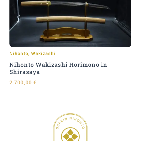
In den Warenkorb
Nihonto
,
Wakizashi
Nihonto Wakizashi Horimono in
Shirasaya
2.700,00
€
In den Warenkorb