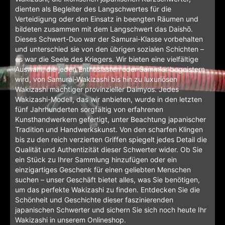
dienten als Begleiter des Langschwertes für die
Verteidigung oder den Einsatz in beengten Räumen und
bildeten zusammen mit dem Langschwert das Daishō.
Dieses Schwert-Duo war der Samurai-Klasse vorbehalten
und unterschied sie von den übrigen sozialen Schichten –
es war die Seele des Kriegers. Wir bieten eine vielfältige
Auswahl, die jeden Enthusiasten oder Sammler begeistern
wird, von Samurai-Wakizashi bis hin zu luxuriösen
Wakizashi mächtiger provinzieller Daimyos. Jedes
Wakizashi-Modell, das wir anbieten, wurde in den letzten
fünf Jahrhunderten sorgfältig von erfahrenen
Kunsthandwerkern gefertigt, unter Beachtung japanischer
Tradition und Handwerkskunst. Von den scharfen Klingen
bis zu den reich verzierten Griffen spiegelt jedes Detail die
Qualität und Authentizität dieser Schwerter wider. Ob Sie
ein Stück zu Ihrer Sammlung hinzufügen oder ein
einzigartiges Geschenk für einen geliebten Menschen
suchen – unser Geschäft bietet alles, was Sie benötigen,
um das perfekte Wakizashi zu finden. Entdecken Sie die
Schönheit und Geschichte dieser faszinierenden
japanischen Schwerter und sichern Sie sich noch heute Ihr
Wakizashi in unserem Onlineshop.