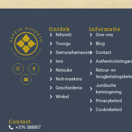
Ontdek
Informatie
Nihontō
Over ons
Tosogu
Blog
Samuraiharnassen
Contact
Inro
Authenticiteitsgar
Netsuke
Retour- en
terugbetalingsbele
Noh-maskers
Juridische
Geschiedenis
kennisgeving
Winkel
Privacybeleid
Cookiebeleid
Contact
+376 388807