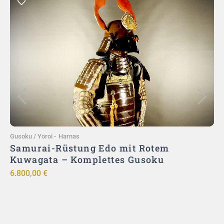
Toevoegen aan winkelwagen
Gusoku / Yoroi
-
Harnas
G
Samurai-Rüstung Edo mit Rotem
Kuwagata – Komplettes Gusoku
6.800,00
€
9