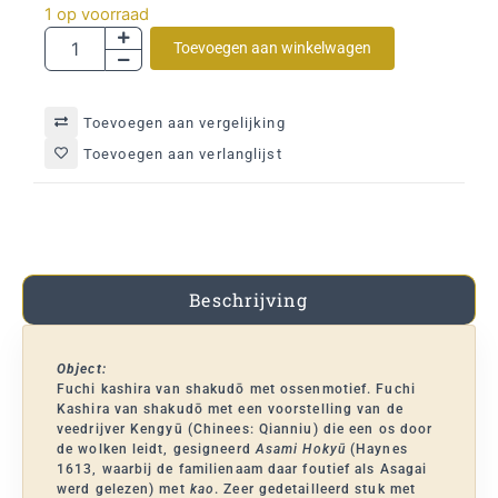
1 op voorraad
Toevoegen aan winkelwagen
Toevoegen aan vergelijking
Toevoegen aan verlanglijst
Beschrijving
Object:
Fuchi kashira van shakudō met ossenmotief. Fuchi
Kashira van shakudō met een voorstelling van de
veedrijver Kengyū (Chinees: Qianniu) die een os door
de wolken leidt, gesigneerd
Asami Hokyū
(Haynes
1613, waarbij de familienaam daar foutief als Asagai
werd gelezen) met
kao
. Zeer gedetailleerd stuk met