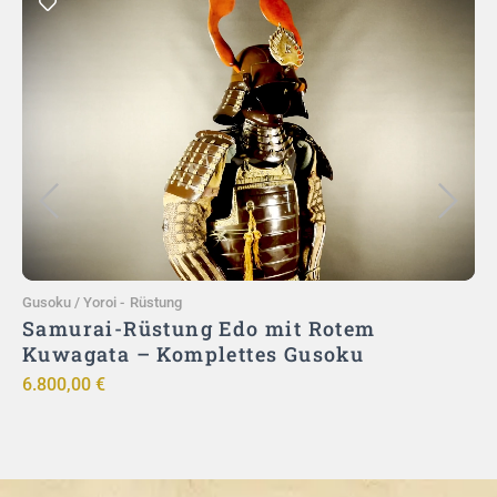
In den Warenkorb
Gusoku / Yoroi
-
Rüstung
G
–
Samurai-Rüstung Edo mit Rotem
|
Kuwagata – Komplettes Gusoku
6.800,00
€
9