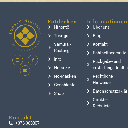
Entdecken
Informationen
Nihontō
Über uns
Tosogu
Blog
Samurai-
Kontakt
Rüstung
Echtheitsgarantie
Inro
Rückgabe- und
Netsuke
erstattungsrichtlin
Nō-Masken
Rechtliche
Hinweise
Geschichte
Datenschutzerklär
Shop
Cookie-
Richtlinie
Kontakt
+376 388807