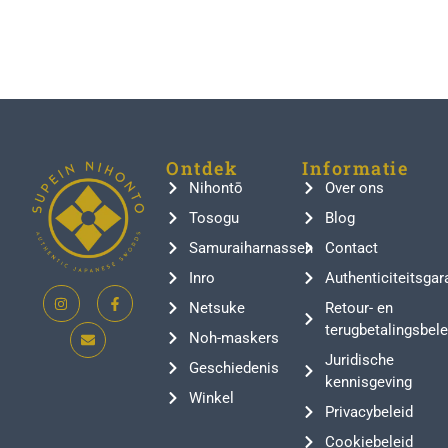
Ontdek
Informatie
Nihontō
Over ons
Tosogu
Blog
Samuraiharnassen
Contact
Inro
Authenticiteitsgar
Netsuke
Retour- en
terugbetalingsbele
Noh-maskers
Juridische
Geschiedenis
kennisgeving
Winkel
Privacybeleid
Cookiebeleid