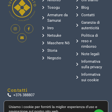
Tosogu
Blog
Armature da
Contatti
Samurai
Garanzia di
Inro
autenticità
Netsuke
Politica di
reso e
Maschere Nō
rimborso
Storia
Note legali
Negozio
Informativa
sulla privacy
Informativa
sui cookie
Contatti
+376 388807
info@supeinnihonto.com
Usiamo i cookie per fornirti la miglior esperienza d'uso e
Residencial Les Moles, Canillo AD100, Andorra
navigazione sul nostro sito web.