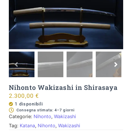
Nihonto Wakizashi in Shirasaya
2.300,00
€
1 disponibili
Consegna stimata: 4–7 giorni
Categorie:
Nihonto
,
Wakizashi
Tag:
Katana
,
Nihonto
,
Wakizashi