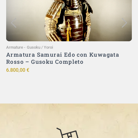
Aggiungi al carrello
Armature
-
Gusoku / Yoroi
A
Armatura Samurai Edo con Kuwagata
Rosso – Gusoku Completo
u
6.800,00
€
9