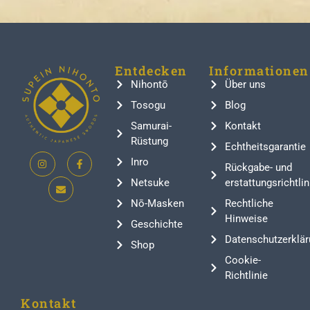
Entdecken
Informationen
Nihontō
Über uns
Tosogu
Blog
Samurai-
Kontakt
Rüstung
Echtheitsgarantie
Inro
Rückgabe- und
Netsuke
erstattungsrichtlin
Nō-Masken
Rechtliche
Hinweise
Geschichte
Datenschutzerklär
Shop
Cookie-
Richtlinie
Kontakt