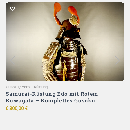
In den Warenkorb
Gusoku / Yoroi
-
Rüstung
G
–
Samurai-Rüstung Edo mit Rotem
|
Kuwagata – Komplettes Gusoku
6.800,00
€
9