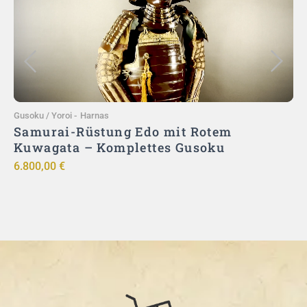
Toevoegen aan winkelwagen
Gusoku / Yoroi
-
Harnas
G
Samurai-Rüstung Edo mit Rotem
Kuwagata – Komplettes Gusoku
6.800,00
€
9