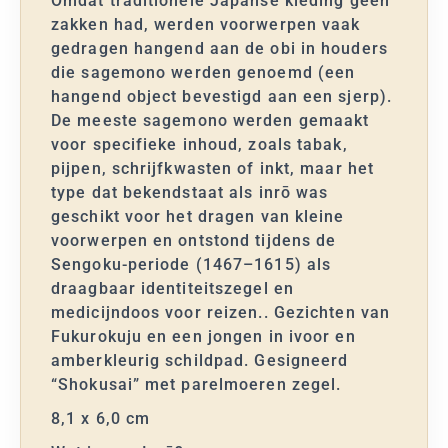
Omdat traditionele Japanse kleding geen
zakken had, werden voorwerpen vaak
gedragen hangend aan de obi in houders
die sagemono werden genoemd (een
hangend object bevestigd aan een sjerp).
De meeste sagemono werden gemaakt
voor specifieke inhoud, zoals tabak,
pijpen, schrijfkwasten of inkt, maar het
type dat bekendstaat als inrō was
geschikt voor het dragen van kleine
voorwerpen en ontstond tijdens de
Sengoku-periode (1467–1615) als
draagbaar identiteitszegel en
medicijndoos voor reizen.. Gezichten van
Fukurokuju en een jongen in ivoor en
amberkleurig schildpad. Gesigneerd
“Shokusai” met parelmoeren zegel.
8,1 x 6,0 cm