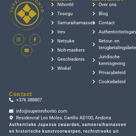
Nihontō
Over ons
Tosogu
Blog
Samuraiharnassen
Contact
Inro
Authenticiteitsgar
Netsuke
Retour- en
terugbetalingsbele
Noh-maskers
Juridische
Geschiedenis
kennisgeving
Winkel
Privacybeleid
Cookiebeleid
Contact
+376 388807
info@supeinnihonto.com
Residencial Les Moles, Canillo AD100, Andorra
Authentieke Japanse zwaarden, samoeraiharnassen
en historische kunstvoorwerpen, rechtstreeks uit