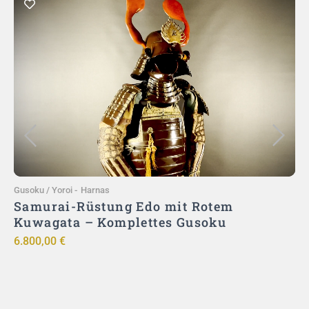
Toevoegen aan winkelwagen
Gusoku / Yoroi
-
Harnas
G
Samurai-Rüstung Edo mit Rotem
Kuwagata – Komplettes Gusoku
6.800,00
€
9