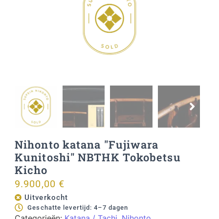
Nihonto katana "Fujiwara
Kunitoshi" NBTHK Tokobetsu
Kicho
9.900,00
€
Uitverkocht
Geschatte levertijd: 4–7 dagen
Categorieën:
Katana / Tachi
,
Nihonto