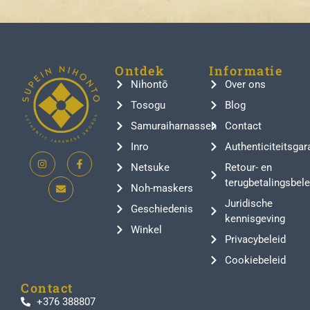
Ontdek
Informatie
Nihontō
Over ons
Tosogu
Blog
Samuraiharnassen
Contact
Inro
Authenticiteitsgar
Netsuke
Retour- en
terugbetalingsbele
Noh-maskers
Juridische
Geschiedenis
kennisgeving
Winkel
Privacybeleid
Cookiebeleid
Contact
+376 388807