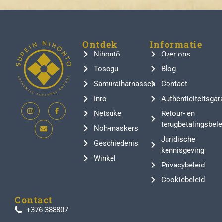
Ontdek
Informatie
Nihontō
Over ons
Tosogu
Blog
Samuraiharnassen
Contact
Inro
Authenticiteitsgar
Netsuke
Retour- en
terugbetalingsbele
Noh-maskers
Juridische
Geschiedenis
kennisgeving
Winkel
Privacybeleid
Cookiebeleid
Contact
+376 388807