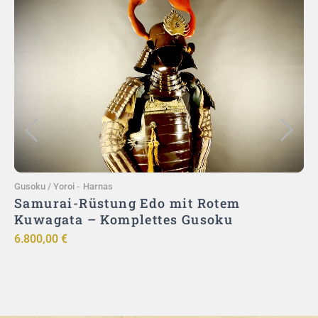
Toevoegen aan winkelwagen
Gusoku / Yoroi
-
Harnas
G
Samurai-Rüstung Edo mit Rotem
Kuwagata – Komplettes Gusoku
6.800,00
€
9