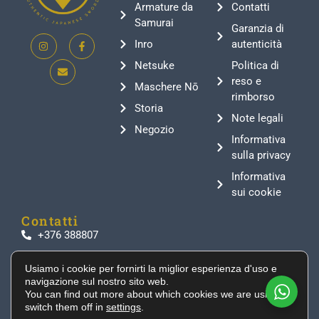
Armature da
Contatti
Samurai
Garanzia di
Inro
autenticità
Netsuke
Politica di
reso e
Maschere Nō
rimborso
Storia
Note legali
Negozio
Informativa
sulla privacy
Informativa
sui cookie
Contatti
+376 388807
info@supeinnihonto.com
Usiamo i cookie per fornirti la miglior esperienza d'uso e
Residencial Les Moles, Canillo AD100, Andorra
navigazione sul nostro sito web.
Autentiche spade giapponesi, armature da samurai
You can find out more about which cookies we are using or
switch them off in
settings
.
e manufatti storici selezionati direttamente dal