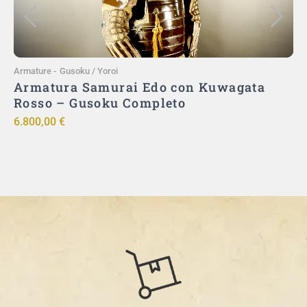
Armature
-
Gusoku / Yoroi
A
Armatura Samurai Edo con Kuwagata
Rosso – Gusoku Completo
u
6.800,00
€
9