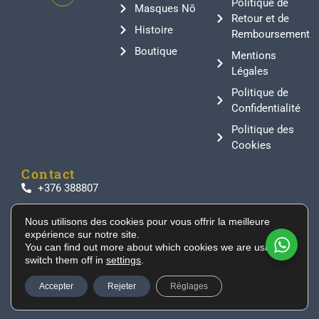
Politique de
Masques Nō
Retour et de
Histoire
Remboursement
Boutique
Mentions
Légales
Politique de
Confidentialité
Politique des
Cookies
Contact
+376 388807
info@supeinnihonto.com
Nous utilisons des cookies pour vous offrir la meilleure
Residencial Les Moles, Canillo AD100, Andorra
expérience sur notre site.
Des sabres japonais authentiques, des armures de
You can find out more about which cookies we are using or
switch them off in
settings
.
samouraï et des objets historiques directement
importés du Japon pour les collectionneurs et les
Accepter
Rejeter
Réglages
passionnés du monde entier.