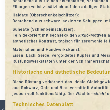
Bestehend aus kleinen Eisenplatten, verbunden 
Ellbogen weist zusätzlich auf den adeligen Statu
Haidate (Oberschenkelschützer):
Bestehend aus schwarz lackierten Schuppen, mit
Suneate (Schienbeinschützer):
Fein dekoriert mit sechseckigen
kikkō
-Motiven a
ästhetischer Kontrast, typisch für zeremoniell
Materialien und Handwerkskunst:
Eisen, Lack, Seide, vergoldetes Kupfer und Mes
Rüstungswerkstätten unter der Schirmherrschaf
Historische und ästhetische Bedeutu
Diese Rüstung verkörpert das ideale Gleichgewic
aus Schwarz, Gold und Blau vermittelt Autorität
jedoch voll funktionsfähig. Der Wächter-
shishi
un
Technisches Datenblatt