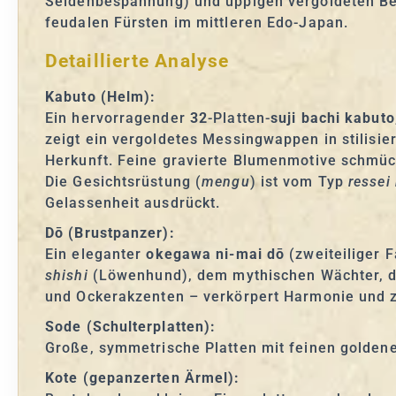
Seidenbespannung) und üppigen vergoldeten Be
feudalen Fürsten im mittleren Edo-Japan.
Detaillierte Analyse
Kabuto (Helm):
Ein hervorragender
32
-Platten-
suji bachi kabuto
zeigt ein vergoldetes Messingwappen in stilisie
Herkunft. Feine gravierte Blumenmotive schmüc
Die Gesichtsrüstung (
mengu
) ist vom Typ
ressei
Gelassenheit ausdrückt.
Dō (Brustpanzer):
Ein eleganter
okegawa ni-mai dō
(zweiteiliger 
shishi
(Löwenhund), dem mythischen Wächter, de
und Ockerakzenten – verkörpert Harmonie und 
Sode (Schulterplatten):
Große, symmetrische Platten mit feinen golden
Kote (gepanzerten Ärmel):