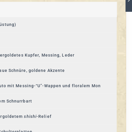
üstung)
vergoldetes Kupfer, Messing, Leder
aue Schnüre, goldene Akzente
buto mit Messing-“U”-Wappen und floralem Mon
em Schnurrbart
ergoldetem
shishi
-Relief
Schulterplatten