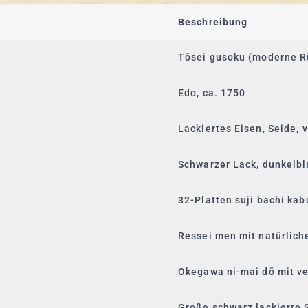
Beschreibung
Tōsei gusoku (moderne R
Edo, ca. 1750
Lackiertes Eisen, Seide, 
Schwarzer Lack, dunkelbl
32-Platten suji bachi ka
Ressei men mit natürlich
Okegawa ni-mai dō mit v
Große schwarz lackierte 