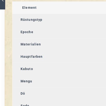
Element
Rüstungstyp
Epoche
Materialien
Hauptfarben
Kabuto
Mengu
Dō
Sode