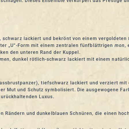
schlägen. Dieses Ensemble verkörpert das Prestige u
, schwarz lackiert und bekrönt von einem vergoldeten
rter „U“-Form mit einem zentralen fünfblättrigen
mon
,
ken den unteren Rand der Kuppel.
 men
, dunkel rötlich-schwarz lackiert mit einem natürl
Fassbrustpanzer), tiefschwarz lackiert und verziert mi
r Mut und Schutz symbolisiert. Die ausgewogene Farb
zurückhaltenden Luxus.
en Rändern und dunkelblauen Schnüren, die einen hoc