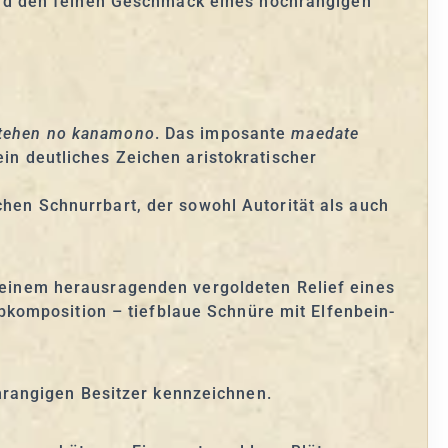
nd den feinen Geschmack eines hochrangigen
tehen no kanamono
. Das imposante
maedate
 ein deutliches Zeichen aristokratischer
ichen Schnurrbart, der sowohl Autorität als auch
t einem herausragenden vergoldeten Relief eines
komposition – tiefblaue Schnüre mit Elfenbein-
hrangigen Besitzer kennzeichnen.