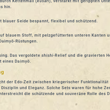
durch Kettenmail (
kusari
), verstärkt mit gerippten Un
s hin.
 blauer Seide bespannt, flexibel und schützend.
uf blauem Stoff, mit pelzgefütterten unteren Kanten u
e Daimyō-Rüstungen.
sing. Das vergoldete
shishi
-Relief und die gravierten
t eines Daimyō.
ng
ht der Edo-Zeit zwischen kriegerischer Funktionalität
, Disziplin und Eleganz. Solche Sets waren für hohe Z
terstreicht die schützende und souveräne Rolle des 