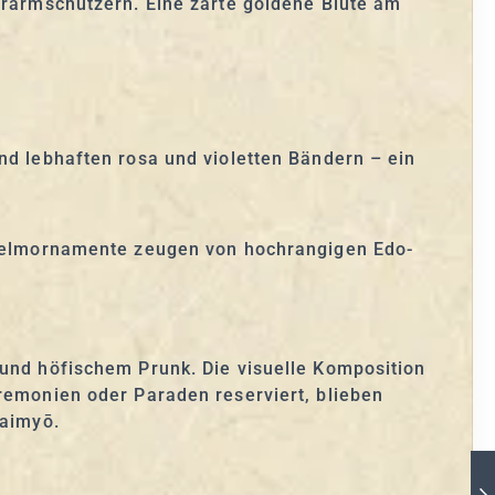
terarmschützern. Eine zarte goldene Blüte am
nd lebhaften rosa und violetten Bändern – ein
 Helmornamente zeugen von hochrangigen Edo-
 und höfischem Prunk. Die visuelle Komposition
eremonien oder Paraden reserviert, blieben
Daimyō.