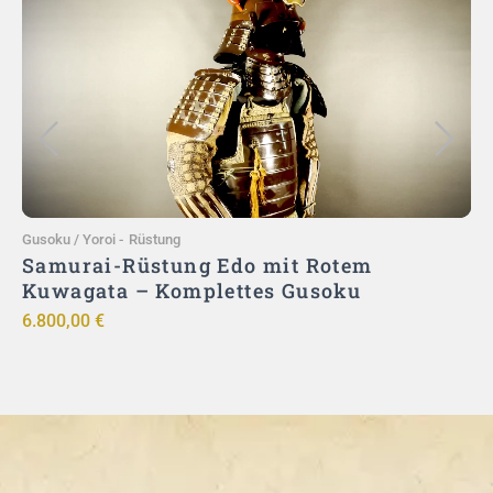
In den Warenkorb
Gusoku / Yoroi
-
Rüstung
G
–
Samurai-Rüstung Edo mit Rotem
|
Kuwagata – Komplettes Gusoku
6.800,00
€
9