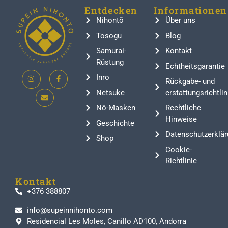
Entdecken
Informationen
Nihontō
Über uns
Tosogu
Blog
Samurai-
Kontakt
Rüstung
Echtheitsgarantie
Inro
Rückgabe- und
Netsuke
erstattungsrichtlin
Nō-Masken
Rechtliche
Hinweise
Geschichte
Datenschutzerklär
Shop
Cookie-
Richtlinie
Kontakt
+376 388807
info@supeinnihonto.com
Residencial Les Moles, Canillo AD100, Andorra