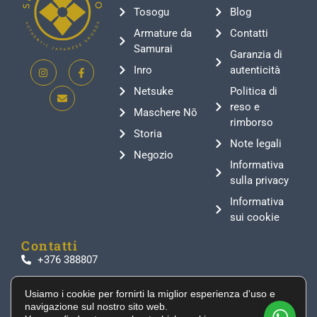
Tosogu
Blog
Armature da
Contatti
Samurai
Garanzia di
Inro
autenticità
Netsuke
Politica di
reso e
Maschere Nō
rimborso
Storia
Note legali
Negozio
Informativa
sulla privacy
Informativa
sui cookie
Contatti
+376 388807
info@supeinnihonto.com
Usiamo i cookie per fornirti la miglior esperienza d'uso e
Residencial Les Moles, Canillo AD100, Andorra
navigazione sul nostro sito web.