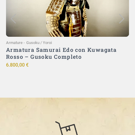
Armature
-
Gusoku / Yoroi
A
Armatura Samurai Edo con Kuwagata
Rosso – Gusoku Completo
u
6.800,00
€
9