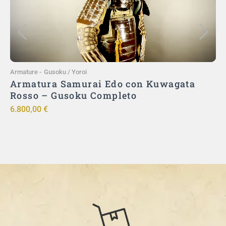
Armature
-
Gusoku / Yoroi
A
Armatura Samurai Edo con Kuwagata
Rosso – Gusoku Completo
u
6.800,00
€
9