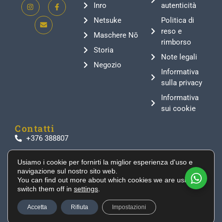
Inro
autenticità
Netsuke
Politica di
reso e
Maschere Nō
rimborso
Storia
Note legali
Negozio
Informativa
sulla privacy
Informativa
sui cookie
Contatti
+376 388807
info@supeinnihonto.com
Usiamo i cookie per fornirti la miglior esperienza d'uso e
Residencial Les Moles, Canillo AD100, Andorra
navigazione sul nostro sito web.
Autentiche spade giapponesi, armature da samurai
You can find out more about which cookies we are using or
switch them off in
settings
.
e manufatti storici selezionati direttamente dal
Giappone per collezionisti e appassionati di tutto il
Accetta
Rifiuta
Impostazioni
mondo.