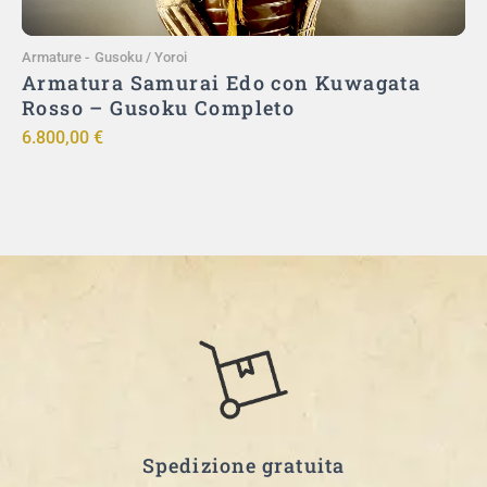
Armature
-
Gusoku / Yoroi
A
Armatura Samurai Edo con Kuwagata
Rosso – Gusoku Completo
u
6.800,00
€
9
Spedizione gratuita