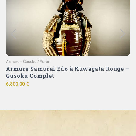
9
Ajouter au panier
Armure
-
Gusoku / Yoroi
)
Armure Samurai Edo à Kuwagata Rouge –
ut
Gusoku Complet
ō
6.800,00
€