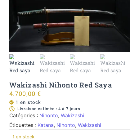
Wakizashi Nihonto Red Saya
4.700,00
€
1 en stock
Livraison estimée : 4 à 7 jours
Catégories :
Nihonto
,
Wakizashi
Étiquettes :
Katana
,
Nihonto
,
Wakizashi
1 en stock