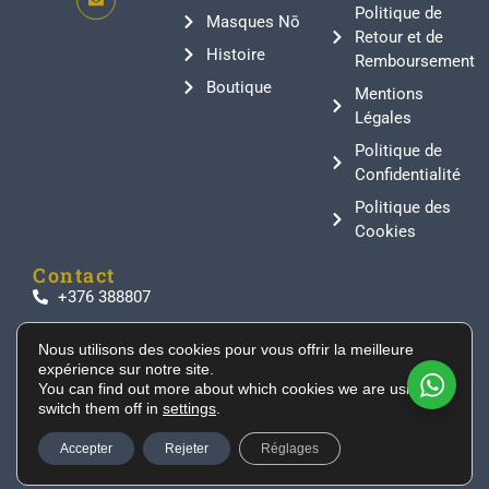
Politique de
Masques Nō
Retour et de
Histoire
Remboursement
Boutique
Mentions
Légales
Politique de
Confidentialité
Politique des
Cookies
Contact
+376 388807
info@supeinnihonto.com
Nous utilisons des cookies pour vous offrir la meilleure
Residencial Les Moles, Canillo AD100, Andorra
expérience sur notre site.
Des sabres japonais authentiques, des armures de
You can find out more about which cookies we are using or
switch them off in
settings
.
samouraï et des objets historiques directement
importés du Japon pour les collectionneurs et les
Accepter
Rejeter
Réglages
passionnés du monde entier.