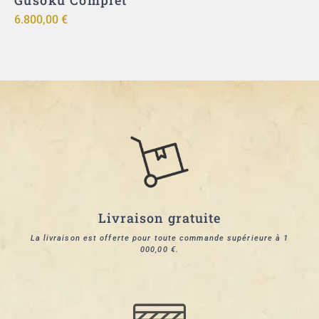
ut
Gusoku Complet
ō
6.800,00
€
9
Livraison gratuite
La livraison est offerte pour toute commande supérieure à 1
000,00 €.