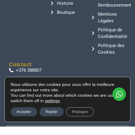
Histoire
Remboursement
Boutique
Mentions
Légales
Politique de
Confidentialité
Politique des
Cookies
Contact
+376 388807
info@supeinnihonto.com
Nous utilisons des cookies pour vous offrir la meilleure
Residencial Les Moles, Canillo AD100, Andorra
expérience sur notre site.
Des sabres japonais authentiques, des armures de
You can find out more about which cookies we are using or
switch them off in
settings
.
samouraï et des objets historiques directement
importés du Japon pour les collectionneurs et les
Accepter
Rejeter
Réglages
passionnés du monde entier.
© 2026 Développé par
Tu Especialista Web