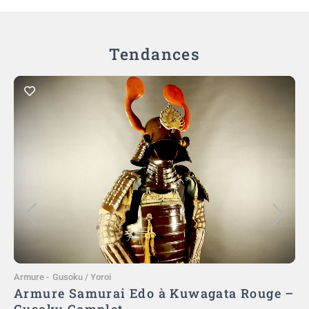
Tendances
Ajouter au panier
Armure
-
Gusoku / Yoroi
A
)
Armure Samurai Edo à Kuwagata Rouge –