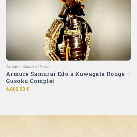
Ajouter au panier
Armure
-
Gusoku / Yoroi
A
)
Armure Samurai Edo à Kuwagata Rouge –
ut
Gusoku Complet
ō
6.800,00
€
9