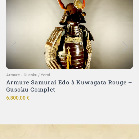
Ajouter au panier
Armure
-
Gusoku / Yoroi
A
)
Armure Samurai Edo à Kuwagata Rouge –
ut
Gusoku Complet
ō
6.800,00
€
9