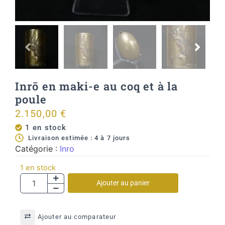
Inrō en maki-e au coq et à la
poule
2.150,00
€
1 en stock
Livraison estimée : 4 à 7 jours
Catégorie :
Inro
1 en stock
Ajouter au panier
Ajouter au comparateur