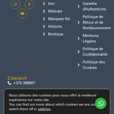
Inro
Garantie
d'Authenticité
Netsuke
Politique de
Masques Nō
Retour et de
Histoire
Remboursement
Boutique
Mentions
Légales
Politique de
Confidentialité
Politique des
Cookies
Contact
+376 388807
info@supeinnihonto.com
Nous utilisons des cookies pour vous offrir la meilleure
Residencial Les Moles, Canillo AD100, Andorra
expérience sur notre site.
Des sabres japonais authentiques, des armures de
You can find out more about which cookies we are using or
switch them off in
settings
.
samouraï et des objets historiques directement