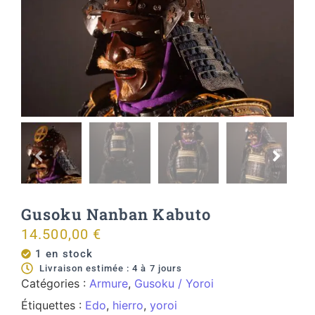
Gusoku Nanban Kabuto
14.500,00
€
1 en stock
Livraison estimée : 4 à 7 jours
Catégories :
Armure
,
Gusoku / Yoroi
Étiquettes :
Edo
,
hierro
,
yoroi