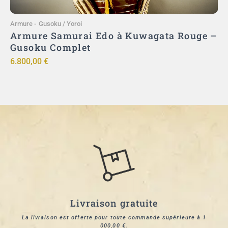
Armure
-
Gusoku / Yoroi
A
)
Armure Samurai Edo à Kuwagata Rouge –
ut
Gusoku Complet
ō
6.800,00
€
9
Livraison gratuite
La livraison est offerte pour toute commande supérieure à 1
000,00 €.