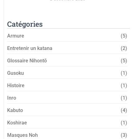
Catégories
Armure
(5)
Entretenir un katana
(2)
Glossaire Nihontō
(5)
Gusoku
(1)
Histoire
(1)
Inro
(1)
Kabuto
(4)
Koshirae
(1)
Masques Noh
(3)