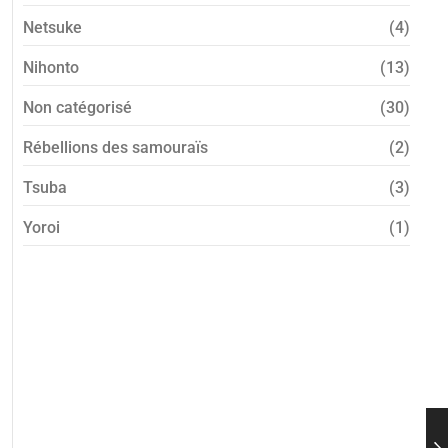
Netsuke
(4)
Nihonto
(13)
Non catégorisé
(30)
Rébellions des samouraïs
(2)
Tsuba
(3)
Yoroi
(1)